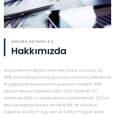
ANKARA NETMON A.Ş.
Hakkımızda
Ankara Netmon İletişim Sistemleri Ticaret ve Sanayi A.Ş
1998 yılında Netaş montaj grubunun outsource edilmesi ile
15 çalışanı tarafından kurulmuş anonim ortaklıktır. 1999
yılından itibaren faaliyetini Ostim 1200. Sokak No: 137
adresinde 1.800 m² kapalı alanda sürdürmektedir. 2013 yılı
ikinci çeyreğinde Ankara Temelli AOSB’ de inşaatına
başlanan 10.000 m² açık alan ve 5.000 m² kapalı alana