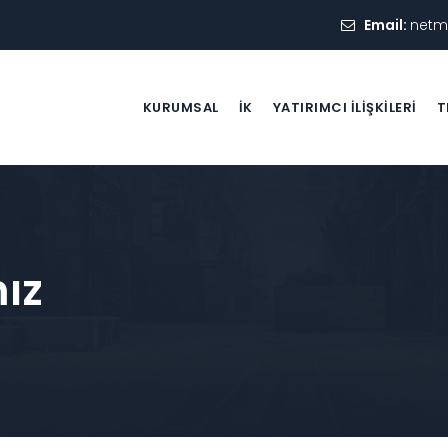
Email:
netm
KURUMSAL
İK
YATIRIMCI İLIŞKILERI
T
mız