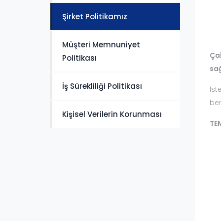
Şirket Politikamız
Müşteri Memnuniyet
Çal
Politikası
sa
İş Sürekliliği Politikası
İst
ben
Kişisel Verilerin Korunması
TE