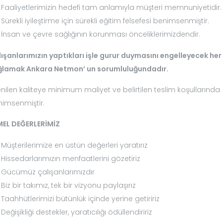
Faaliyetlerimizin hedefi tam anlamıyla müşteri memnuniyetidir.
Sürekli iyileştirme için sürekli eğitim felsefesi benimsenmiştir.
İnsan ve çevre sağlığının korunması önceliklerimizdendir.
ışanlarımızın yaptıkları işle gurur duymasını engelleyecek he
ğlamak Ankara Netmon’ un sorumluluğundadır.
enilen kaliteye minimum maliyet ve belirtilen teslim koşullarında
imsenmiştir.
MEL DEĞERLERİMİZ
Müşterilerimize en üstün değerleri yaratırız
Hissedarlarımızın menfaatlerini gözetiriz
Gücümüz çalışanlarımızdır
Biz bir takımız, tek bir vizyonu paylaşırız
Taahhütlerimizi bütünlük içinde yerine getiririz
Değişikliği destekler, yaratıcılığı ödüllendiririz