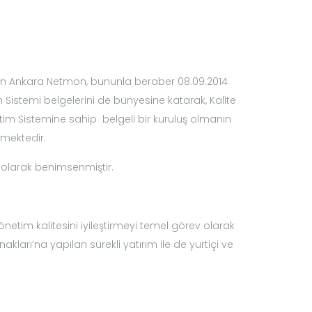
şan Ankara Netmon, bununla beraber 08.09.2014
im Sistemi belgelerini de bünyesine katarak, Kalite
etim Sistemine sahip belgeli bir kuruluş olmanın
rmektedir.
i olarak benimsenmiştir.
önetim kalitesini iyileştirmeyi temel görev olarak
ları’na yapılan sürekli yatırım ile de yurtiçi ve