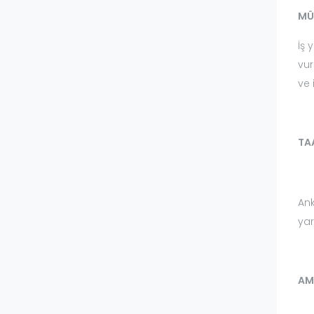
MÜ
İş 
vur
ve 
TA
Ank
yar
AM