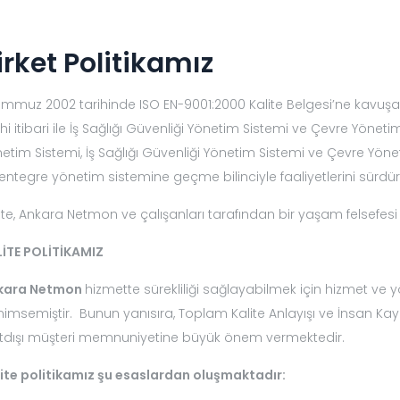
irket Politikamız
emmuz 2002 tarihinde ISO EN-9001:2000 Kalite Belgesi’ne kavu
ihi itibari ile İş Sağlığı Güvenliği Yönetim Sistemi ve Çevre Yönet
etim Sistemi, İş Sağlığı Güvenliği Yönetim Sistemi ve Çevre Yön
entegre yönetim sistemine geçme bilinciyle faaliyetlerini sürdü
ite, Ankara Netmon ve çalışanları tarafından bir yaşam felsefes
İTE POLİTİKAMIZ
kara Netmon
hizmette sürekliliği sağlayabilmek için hizmet ve y
imsemiştir. Bunun yanısıra, Toplam Kalite Anlayışı ve İnsan Kaynak
tdışı müşteri memnuniyetine büyük önem vermektedir.
ite politikamız şu esaslardan oluşmaktadır: