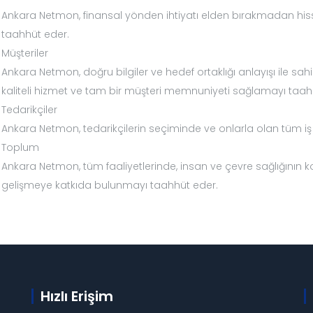
Ankara Netmon, finansal yönden ihtiyatı elden bırakmadan his
taahhüt eder.
Müşteriler
Ankara Netmon, doğru bilgiler ve hedef ortaklığı anlayışı ile sa
kaliteli hizmet ve tam bir müşteri memnuniyeti sağlamayı taah
Tedarikçiler
Ankara Netmon, tedarikçilerin seçiminde ve onlarla olan tüm iş il
Toplum
Ankara Netmon, tüm faaliyetlerinde, insan ve çevre sağlığını
gelişmeye katkıda bulunmayı taahhüt eder.
Hızlı Erişim