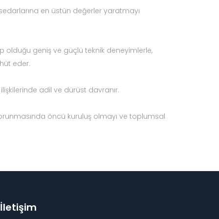
sedarlarına en üstün değerler yaratmayı
hip olduğu geniş ve güçlü teknik deneyimlerle,
hüt eder.
işkilerinde adil ve dürüst davranır.
n korunmasında öncü kuruluş olmayı ve toplumsal
İletişim