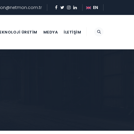
on@netmon.com.tr
EN
EKNOLOJI ÜRETIM
MEDYA
İLETIŞIM