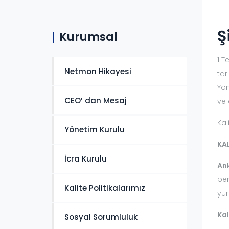
Ş
Kurumsal
1 T
Netmon Hikayesi
tar
Yön
CEO’ dan Mesaj
ve 
Kal
Yönetim Kurulu
KAL
İcra Kurulu
An
ben
Kalite Politikalarımız
yur
Kal
Sosyal Sorumluluk